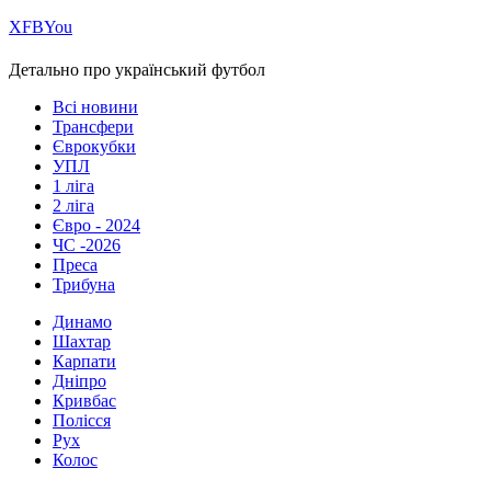
Х
FB
You
Детально про український футбол
Всі новини
Трансфери
Єврокубки
УПЛ
1 ліга
2 ліга
Євро - 2024
ЧС -2026
Преса
Трибуна
Динамо
Шахтар
Карпати
Дніпро
Кривбас
Полісся
Рух
Колос