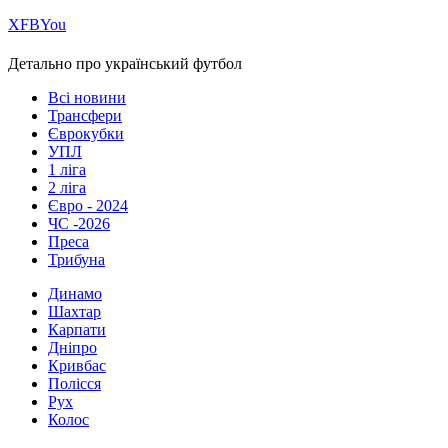
Х
FB
You
Детально про український футбол
Всі новини
Трансфери
Єврокубки
УПЛ
1 ліга
2 ліга
Євро - 2024
ЧС -2026
Преса
Трибуна
Динамо
Шахтар
Карпати
Дніпро
Кривбас
Полісся
Рух
Колос