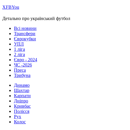
Х
FB
You
Детально про український футбол
Всі новини
Трансфери
Єврокубки
УПЛ
1 ліга
2 ліга
Євро - 2024
ЧС -2026
Преса
Трибуна
Динамо
Шахтар
Карпати
Дніпро
Кривбас
Полісся
Рух
Колос