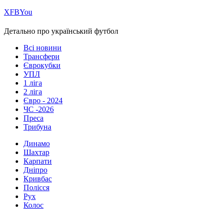
Х
FB
You
Детально про український футбол
Всі новини
Трансфери
Єврокубки
УПЛ
1 ліга
2 ліга
Євро - 2024
ЧС -2026
Преса
Трибуна
Динамо
Шахтар
Карпати
Дніпро
Кривбас
Полісся
Рух
Колос