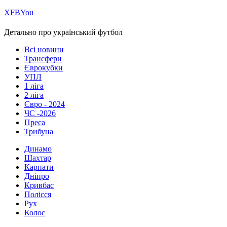
Х
FB
You
Детально про український футбол
Всі новини
Трансфери
Єврокубки
УПЛ
1 ліга
2 ліга
Євро - 2024
ЧС -2026
Преса
Трибуна
Динамо
Шахтар
Карпати
Дніпро
Кривбас
Полісся
Рух
Колос