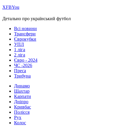
Х
FB
You
Детально про український футбол
Всі новини
Трансфери
Єврокубки
УПЛ
1 ліга
2 ліга
Євро - 2024
ЧС -2026
Преса
Трибуна
Динамо
Шахтар
Карпати
Дніпро
Кривбас
Полісся
Рух
Колос