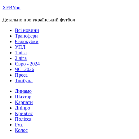
Х
FB
You
Детально про український футбол
Всі новини
Трансфери
Єврокубки
УПЛ
1 ліга
2 ліга
Євро - 2024
ЧС -2026
Преса
Трибуна
Динамо
Шахтар
Карпати
Дніпро
Кривбас
Полісся
Рух
Колос