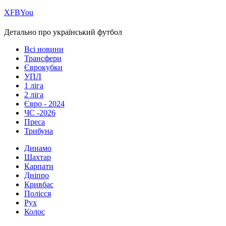
Х
FB
You
Детально про український футбол
Всі новини
Трансфери
Єврокубки
УПЛ
1 ліга
2 ліга
Євро - 2024
ЧС -2026
Преса
Трибуна
Динамо
Шахтар
Карпати
Дніпро
Кривбас
Полісся
Рух
Колос