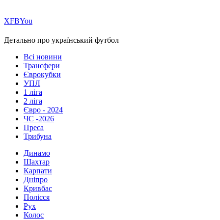
Х
FB
You
Детально про український футбол
Всі новини
Трансфери
Єврокубки
УПЛ
1 ліга
2 ліга
Євро - 2024
ЧС -2026
Преса
Трибуна
Динамо
Шахтар
Карпати
Дніпро
Кривбас
Полісся
Рух
Колос