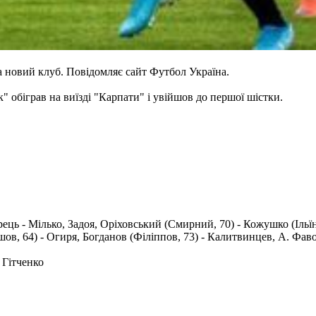
а новий клуб. Повідомляє сайт Футбол Україна.
" обіграв на виїзді "Карпати" і увійшов до першої шістки.
ь - Мілько, Задоя, Оріховський (Смирний, 70) - Кожушко (Ільїн,
шов, 64) - Огиря, Богданов (Філіппов, 73) - Калитвинцев, А. Фаво
 Гітченко