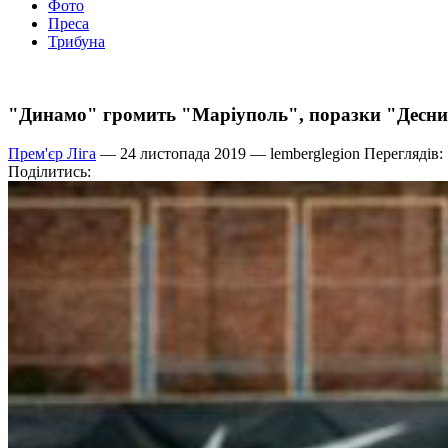
Фото
Преса
Трибуна
"Динамо" громить "Маріуполь", поразки "Десни
Прем'єр Ліга
— 24 листопада 2019 —
lemberglegion
Переглядів:
Поділитись: