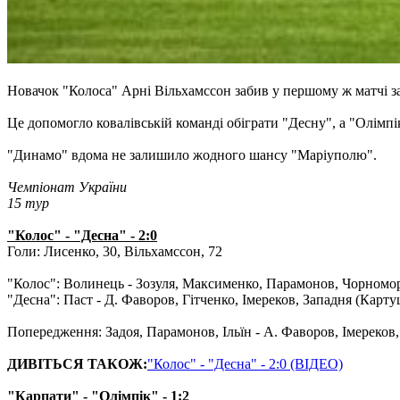
Новачок "Колоса" Арні Вільхамссон забив у першому ж матчі з
Це допомогло ковалівській команді обіграти "Десну", а "Олімпік
"Динамо" вдома не залишило жодного шансу "Маріуполю".
Чемпіонат України
15 тур
"Колос" - "Десна" - 2:0
Голи: Лисенко, 30, Вільхамссон, 72
"Колос": Волинець - Зозуля, Максименко, Парамонов, Чорноморец
"Десна": Паст - Д. Фаворов, Гітченко, Імереков, Западня (Карту
Попередження: Задоя, Парамонов, Ільїн - А. Фаворов, Імереков,
ДИВІТЬСЯ ТАКОЖ:
"Колос" - "Десна" - 2:0 (ВІДЕО)
"Карпати" - "Олімпік" - 1:2