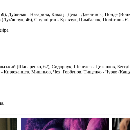
), Дубінчак - Назарина, Кльоц - Деда - Дженнінгс, Понде (Войков
о (Лук'янчук, 46), Снурніцин - Кравчук, Цимбалюк, Політило - Є
ейра
ьський (Шапаренко, 62), Сидорчук, Шепелев - Циганков, Бесєдін 
) - Кирюханцев, Мишньов, Чех, Горбунов, Тищенко - Чурко (Кащук
на.