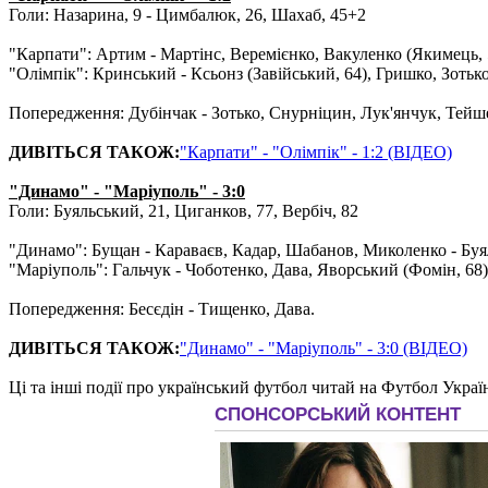
Голи: Назарина, 9 - Цимбалюк, 26, Шахаб, 45+2
"Карпати": Артим - Мартінс, Веремієнко, Вакуленко (Якимець, 59
"Олімпік": Кринський - Ксьонз (Завійський, 64), Гришко, Зотьк
Попередження: Дубінчак - Зотько, Снурніцин, Лук'янчук, Тейш
ДИВІТЬСЯ ТАКОЖ:
"Карпати" - "Олімпік" - 1:2 (ВІДЕО)
"Динамо" - "Маріуполь" - 3:0
Голи: Буяльський, 21, Циганков, 77, Вербіч, 82
"Динамо": Бущан - Караваєв, Кадар, Шабанов, Миколенко - Буял
"Маріуполь": Гальчук - Чоботенко, Дава, Яворський (Фомін, 68
Попередження: Бесєдін - Тищенко, Дава.
ДИВІТЬСЯ ТАКОЖ:
"Динамо" - "Маріуполь" - 3:0 (ВІДЕО)
Ці та інші події про український футбол читай на Футбол Украї