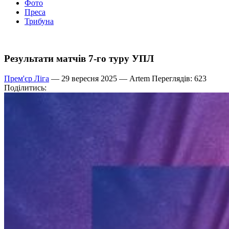
Фото
Преса
Трибуна
Результати матчів 7-го туру УПЛ
Прем'єр Ліга
— 29 вересня 2025 —
Artem
Переглядів: 623
Поділитись: