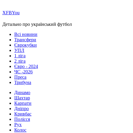
Х
FB
You
Детально про український футбол
Всі новини
Трансфери
Єврокубки
УПЛ
1 ліга
2 ліга
Євро - 2024
ЧС -2026
Преса
Трибуна
Динамо
Шахтар
Карпати
Дніпро
Кривбас
Полісся
Рух
Колос