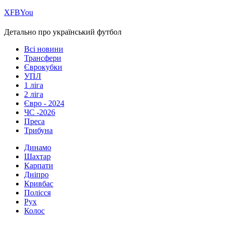
Х
FB
You
Детально про український футбол
Всі новини
Трансфери
Єврокубки
УПЛ
1 ліга
2 ліга
Євро - 2024
ЧС -2026
Преса
Трибуна
Динамо
Шахтар
Карпати
Дніпро
Кривбас
Полісся
Рух
Колос