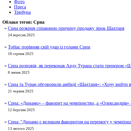
Фото
Преса
Трибуна
Облако тегов:
Срна
»
Срна розкрив справжню причину продажу зірок Шахтаря
24 вересня 2025
»
Тобіас порівняв свій удар із голами Срни
18 серпня 2025
»
Срна розповів, як переконав Арду Турана стати тренером «
8 липня 2025
»
Срна та Туран обговорили амбіції «Шахтаря»: «Хочу вийти в
21 червня 2025
»
Срна: «Динамо» – фаворит на чемпіонство, а «Олександрія» 
12 березня 2025
»
Срна: "Динамо є великим фаворитом на перемогу у чемпіона
13 лютого 2025