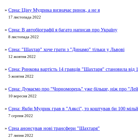
»
Срна: Ціну Мудрика визначає ринок, а не я
17 листопада 2022
»
Срна: В автобіографії я багато написав про Україну
8 листопада 2022
»
Срна: "Шахтар" хоче грати з "Динамо" тільки у Львові
12 жовтня 2022
»
Срна: Ринкова вартість 14 гравців "Шахтаря" становила від 1
5 жовтня 2022
»
Срна: Думаємо про "Чорноморець" уже більше, ніж про "Ле
10 вересня 2022
»
Срна: Якби Мудрик грав в "Аяксі", то коштував би 100 міль
7 серпня 2022
»
Срна анонсував нові трансфери "Шахтаря"
27 липня 2022