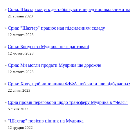
»
Срна: Шахтар хочуть дестабілізувати перед вирішальними м
21 травня 2023
»
Срна: "Шахтар" працює над підсиленням складу
12 лютого 2023
»
Срна: Бонуси за Мудрика не гарантовані
12 лютого 2023
»
Срна: Ми могли продати Мудрика ще дорожче
12 лютого 2023
»
Срна: Хочу, щоб чиновники ФІФА побачили, що відбувається
22 січня 2023
»
Срна провів переговори щодо трансферу Мудрика в "Челсі"
5 січня 2023
»
"Шахтар" повісив цінник на Мудрика
12 грудня 2022