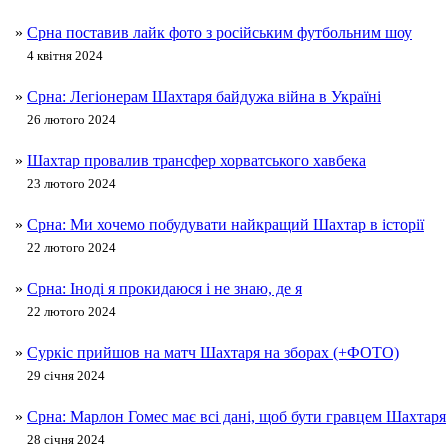
»
Срна поставив лайк фото з російським футбольним шоу
4 квітня 2024
»
Срна: Легіонерам Шахтаря байдужа війна в Україні
26 лютого 2024
»
Шахтар провалив трансфер хорватського хавбека
23 лютого 2024
»
Срна: Ми хочемо побудувати найкращий Шахтар в історії
22 лютого 2024
»
Срна: Іноді я прокидаюся і не знаю, де я
22 лютого 2024
»
Суркіс прийшов на матч Шахтаря на зборах (+ФОТО)
29 січня 2024
»
Срна: Марлон Гомес має всі дані, щоб бути гравцем Шахтаря
28 січня 2024