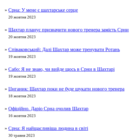
»
Срна: У мене є шахтарське серце
20 жовтня 2023
»
Шахтар планує призначити нового тренера замість Срни
20 жовтня 2023
»
Співаковський: Далі Шахтар може тренувати Ротань
19 жовтня 2023
»
Сабо: Я не знаю, чи вийде щось в Срни в Шахтарі
19 жовтня 2023
»
Циганик: Шахтар поки не буде шукати нового тренера
18 жовтня 2023
»
Офіційно. Даріо Срна очолив Шахтар
16 жовтня 2023
»
Срна: Я найщасливіша людина в світі
30 травня 2023