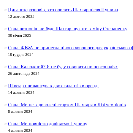
»
Циганик розповів, хто очолить Шахтар після Пушича
12 лютого 2025
»
Срна розповів, чи буде Шахтар шукати заміну Степаненку
30 січня 2025
»
Срна: ФІФА не принесла нічого хорошого для українського 
10 грудня 2024
»
Срна: Калюжний? Я не буду говорити по персоналіях
26 листопада 2024
»
Шахтар прилаштував двох талантів в оренді
14 жовтня 2024
»
Срна: Ми не задоволені стартом Шахтаря в Лізі чемпіонів
8 жовтня 2024
»
Срна: Ми повністю довіряємо Пушичу
4 жовтня 2024