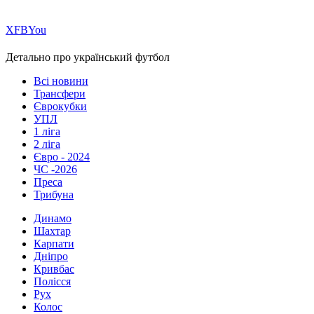
Х
FB
You
Детально про український футбол
Всі новини
Трансфери
Єврокубки
УПЛ
1 ліга
2 ліга
Євро - 2024
ЧС -2026
Преса
Трибуна
Динамо
Шахтар
Карпати
Дніпро
Кривбас
Полісся
Рух
Колос