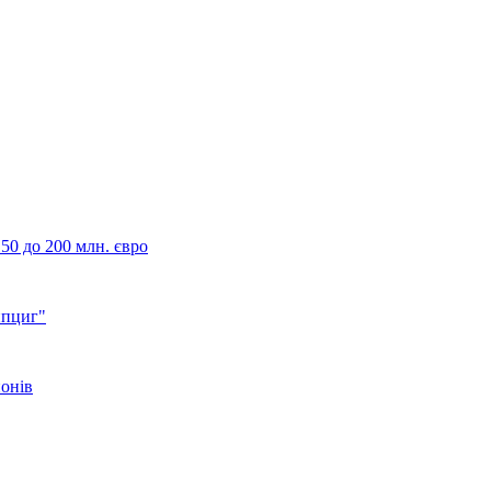
50 до 200 млн. євро
йпциг"
йонів