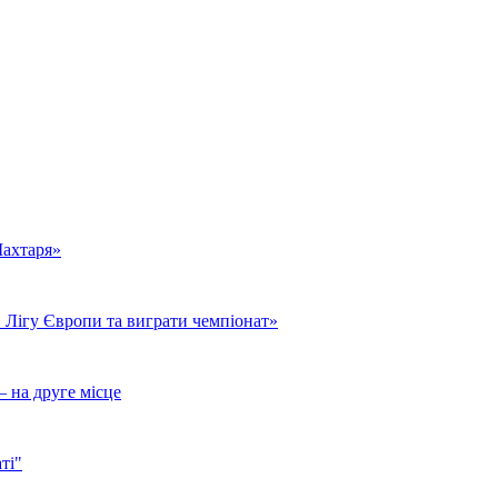
Шахтаря»
 Лігу Європи та виграти чемпіонат»
– на друге місце
ті"