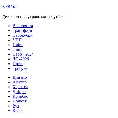
Х
FB
You
Детально про український футбол
Всі новини
Трансфери
Єврокубки
УПЛ
1 ліга
2 ліга
Євро - 2024
ЧС -2026
Преса
Трибуна
Динамо
Шахтар
Карпати
Дніпро
Кривбас
Полісся
Рух
Колос