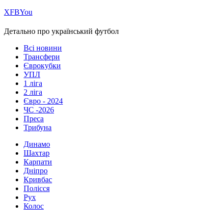
Х
FB
You
Детально про український футбол
Всі новини
Трансфери
Єврокубки
УПЛ
1 ліга
2 ліга
Євро - 2024
ЧС -2026
Преса
Трибуна
Динамо
Шахтар
Карпати
Дніпро
Кривбас
Полісся
Рух
Колос