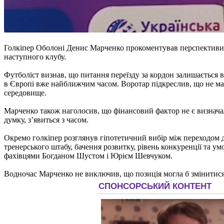
Голкіпер Оболоні Денис Марченко прокоментував перспективи 
наступного клубу.
Футболіст визнав, що питання переїзду за кордон залишається в
в Європі вже найближчим часом. Воротар підкреслив, що не ма
середовище.
Марченко також наголосив, що фінансовий фактор не є визначаль
думку, з’явиться з часом.
Окремо голкіпер розглянув гіпотетичний вибір між переходом до
тренерського штабу, бачення розвитку, рівень конкуренції та ум
фахівцями Богданом Шустом і Юрієм Шевчуком.
Водночас Марченко не виключив, що позиція могла б змінитися 