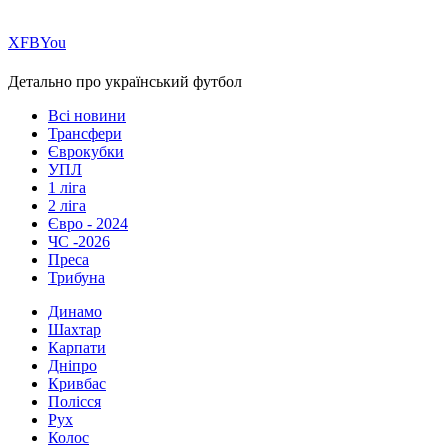
Х
FB
You
Детально про український футбол
Всі новини
Трансфери
Єврокубки
УПЛ
1 ліга
2 ліга
Євро - 2024
ЧС -2026
Преса
Трибуна
Динамо
Шахтар
Карпати
Дніпро
Кривбас
Полісся
Рух
Колос