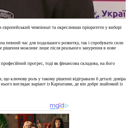
 європейський чемпіонат та окресливши пріоритети у виборі
 на певний час для подальшого розвитку, так і спробувати сили
не рішення можливе лише після реального занурення в нове
професійний прогрес, тоді як фінансова складова, на його
 що ключову роль у такому рішенні відігравали б деталі: довіра
нього виглядає варіант із Карпатами, де він добре знайомий із