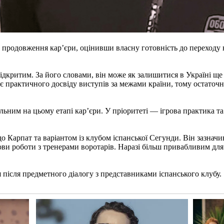
продовження кар’єри, оцінивши власну готовність до переходу в
ідкритим. За його словами, він може як залишитися в Україні ще
є практичного досвіду виступів за межами країни, тому остаточ
ним на цьому етапі кар’єри. У пріоритеті — ігрова практика та 
 Карпат та варіантом із клубом іспанської Сегунди. Він зазначив,
ови роботи з тренерами воротарів. Наразі більш привабливим для 
після предметного діалогу з представниками іспанського клубу.