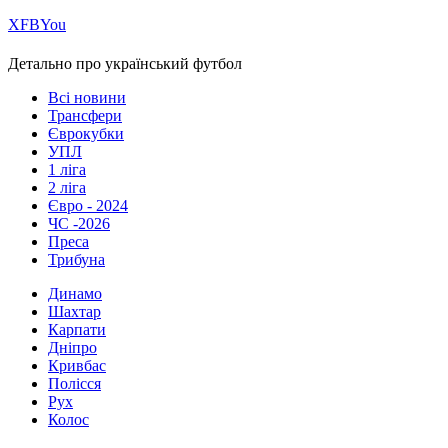
Х
FB
You
Детально про український футбол
Всі новини
Трансфери
Єврокубки
УПЛ
1 ліга
2 ліга
Євро - 2024
ЧС -2026
Преса
Трибуна
Динамо
Шахтар
Карпати
Дніпро
Кривбас
Полісся
Рух
Колос