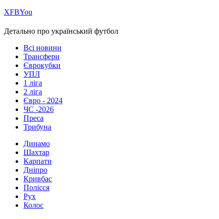
Х
FB
You
Детально про український футбол
Всі новини
Трансфери
Єврокубки
УПЛ
1 ліга
2 ліга
Євро - 2024
ЧС -2026
Преса
Трибуна
Динамо
Шахтар
Карпати
Дніпро
Кривбас
Полісся
Рух
Колос