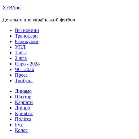
Х
FB
You
Детально про український футбол
Всі новини
Трансфери
Єврокубки
УПЛ
1 ліга
2 ліга
Євро - 2024
ЧС -2026
Преса
Трибуна
Динамо
Шахтар
Карпати
Дніпро
Кривбас
Полісся
Рух
Колос