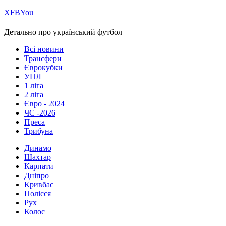
Х
FB
You
Детально про український футбол
Всі новини
Трансфери
Єврокубки
УПЛ
1 ліга
2 ліга
Євро - 2024
ЧС -2026
Преса
Трибуна
Динамо
Шахтар
Карпати
Дніпро
Кривбас
Полісся
Рух
Колос