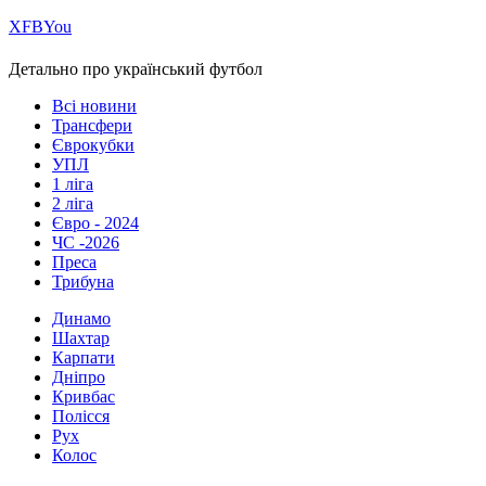
Х
FB
You
Детально про український футбол
Всі новини
Трансфери
Єврокубки
УПЛ
1 ліга
2 ліга
Євро - 2024
ЧС -2026
Преса
Трибуна
Динамо
Шахтар
Карпати
Дніпро
Кривбас
Полісся
Рух
Колос