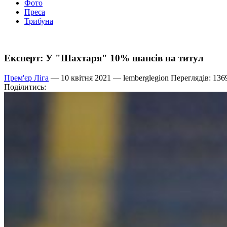
Фото
Преса
Трибуна
Експерт: У "Шахтаря" 10% шансів на титул
Прем'єр Ліга
— 10 квітня 2021 —
lemberglegion
Переглядів: 136
Поділитись: