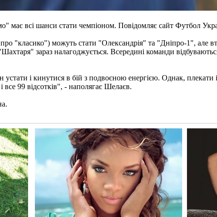
о" має всі шанси стати чемпіоном. Повідомляє сайт Футбол Укра
ро "класико") можуть стати "Олександрія" та "Дніпро-1", але втр
а "Шахтаря" зараз налагоджується. Всередині команди відбуваютьс
 устати і кинутися в бій з подвоєною енергією. Однак, плекати 
і все 99 відсотків", - наполягає Шелаєв.
на.