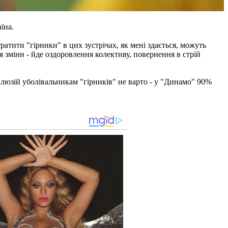
їна.
атити "гірники" в цих зустрічах, як мені здається, можуть
я зміни - йде оздоровлення колективу, повернення в стрій
ілюзій уболівальникам "гірників" не варто - у "Динамо" 90%