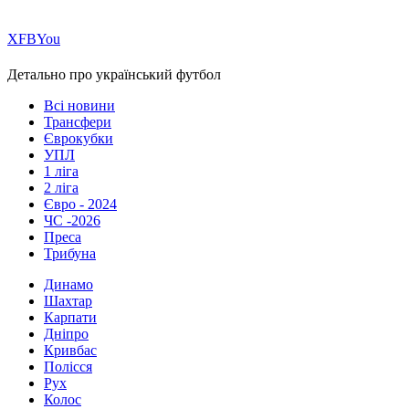
Х
FB
You
Детально про український футбол
Всі новини
Трансфери
Єврокубки
УПЛ
1 ліга
2 ліга
Євро - 2024
ЧС -2026
Преса
Трибуна
Динамо
Шахтар
Карпати
Дніпро
Кривбас
Полісся
Рух
Колос