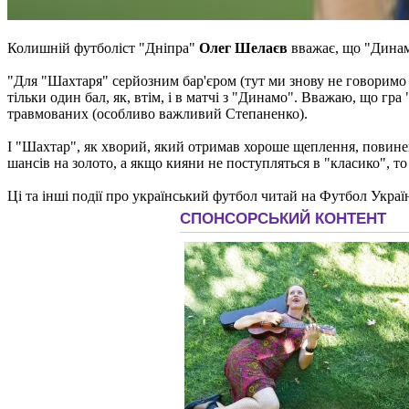
Колишній футболіст "Дніпра"
Олег Шелаєв
вважає, що "Динам
"Для "Шахтаря" серйозним бар'єром (тут ми знову не говоримо п
тільки один бал, як, втім, і в матчі з "Динамо". Вважаю, що гр
травмованих (особливо важливий Степаненко).
І "Шахтар", як хворий, який отримав хороше щеплення, повинен
шансів на золото, а якщо кияни не поступляться в "класико", то 
Ці та інші події про український футбол читай на Футбол Украї