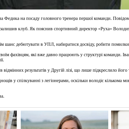
на Федика на посаду головного тренера першої команди. Повідом
о залишив клуб. Як пояснив спортивний директор «Руха» Володи
їм шанс дебютувати в УПЛ, набиратися досвіду, робити помилки т
своїм фахівцям, які вже давно працюють у структурі команди. Ів
ї.
відмінних результатів у Другій лізі, що лише підкреслило його т
щів у спілкуванні з легіонерами, оскільки володіє кількома мо
на.