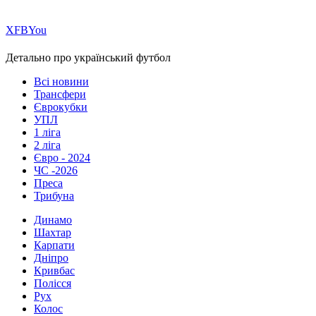
Х
FB
You
Детально про український футбол
Всі новини
Трансфери
Єврокубки
УПЛ
1 ліга
2 ліга
Євро - 2024
ЧС -2026
Преса
Трибуна
Динамо
Шахтар
Карпати
Дніпро
Кривбас
Полісся
Рух
Колос