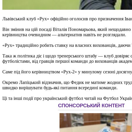
Львівський клуб «Рух» офіційно оголосив про призначення Іва
Він змінив на цій посаді Віталія Пономарьова, який нещодавн
керівництва очевидним — альтернатив навіть не розглядали.
«Рух» традиційно робить ставку на власних вихованців, даючи 
Така ж політика діє і щодо тренерського штабу — клуб довіряє 
футболістами, від гравців першої команди до вихованців академі
Саме під його керівництвом «Рух-2» у минулому сезоні досягнув 
Окремо Лапіцький відзначив, що Федик не матиме жодних трудно
швидко вирішувати будь-які питання всередині команди.
Ці та інші події про український футбол читай на Футбол Украї