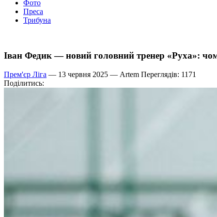
Фото
Преса
Трибуна
Іван Федик — новий головний тренер «Руха»: чом
Прем'єр Ліга
— 13 червня 2025 —
Artem
Переглядів: 1171
Поділитись: