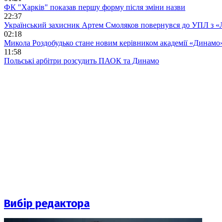
ФК "Харків" показав першу форму після зміни назви
22:37
Український захисник Артем Смоляков повернувся до УПЛ з 
02:18
Микола Роздобудько стане новим керівником академії «Динамо
11:58
Польські арбітри розсудить ПАОК та Динамо
Вибір редактора