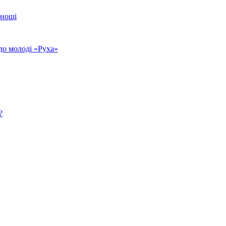
днощі
до молоді «Руха»
?