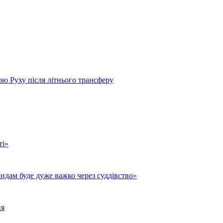
ою Руху після літнього трансферу
ті»
ндам буде дуже важко через суддівство»
ня