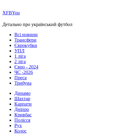
Х
FB
You
Детально про український футбол
Всі новини
Трансфери
Єврокубки
УПЛ
1 ліга
2 ліга
Євро - 2024
ЧС -2026
Преса
Трибуна
Динамо
Шахтар
Карпати
Дніпро
Кривбас
Полісся
Рух
Колос