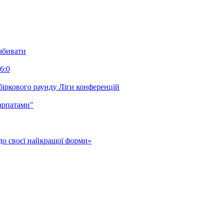
забивати
6:0
біркового раунду Ліги конференцій
арпатами"
до своєї найкращої форми»