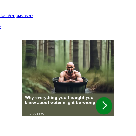
«Лос-Анджелеса»
»