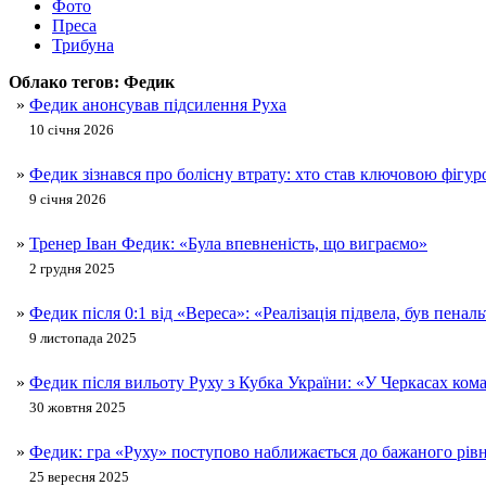
Фото
Преса
Трибуна
Облако тегов:
Федик
»
Федик анонсував підсилення Руха
10 січня 2026
»
Федик зізнався про болісну втрату: хто став ключовою фігур
9 січня 2026
»
Тренер Іван Федик: «Була впевненість, що виграємо»
2 грудня 2025
»
Федик після 0:1 від «Вереса»: «Реалізація підвела, був пеналь
9 листопада 2025
»
Федик після вильоту Руху з Кубка України: «У Черкасах кома
30 жовтня 2025
»
Федик: гра «Руху» поступово наближається до бажаного рів
25 вересня 2025