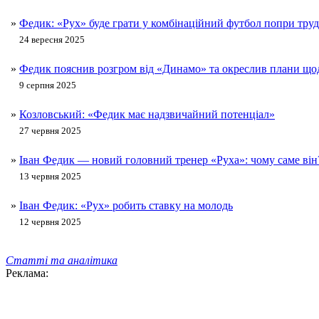
»
Федик: «Рух» буде грати у комбінаційний футбол попри тру
24 вересня 2025
»
Федик пояснив розгром від «Динамо» та окреслив плани що
9 серпня 2025
»
Козловський: «Федик має надзвичайний потенціал»
27 червня 2025
»
Іван Федик — новий головний тренер «Руха»: чому саме він
13 червня 2025
»
Іван Федик: «Рух» робить ставку на молодь
12 червня 2025
Статті та аналітика
Реклама: