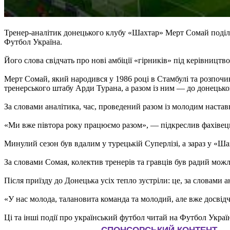
Тренер-аналітик донецького клубу «Шахтар» Мерт Сомай поділив
Футбол Україна.
Його слова свідчать про нові амбіції «гірників» під керівницт
Мерт Сомай, який народився у 1986 році в Стамбулі та розпочи
тренерського штабу Арди Турана, а разом із ним — до донецько
За словами аналітика, час, проведений разом із молодим настав
«Ми вже півтора року працюємо разом», — підкреслив фахівец
Минулий сезон був вдалим у турецькій Суперлізі, а зараз у «Ш
За словами Сомая, колектив тренерів та гравців був радий можли
Після приїзду до Донецька усіх тепло зустріли: це, за словами
«У нас молода, талановита команда та молодий, але вже досвід
Ці та інші події про український футбол читай на Футбол Украї