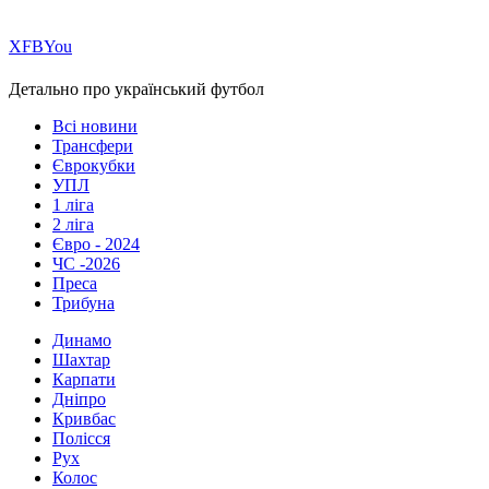
Х
FB
You
Детально про український футбол
Всі новини
Трансфери
Єврокубки
УПЛ
1 ліга
2 ліга
Євро - 2024
ЧС -2026
Преса
Трибуна
Динамо
Шахтар
Карпати
Дніпро
Кривбас
Полісся
Рух
Колос