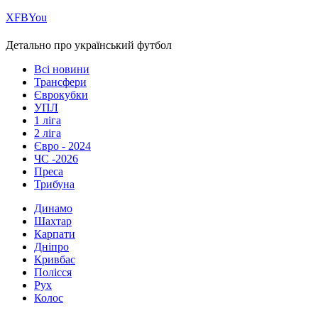
Х
FB
You
Детально про український футбол
Всі новини
Трансфери
Єврокубки
УПЛ
1 ліга
2 ліга
Євро - 2024
ЧС -2026
Преса
Трибуна
Динамо
Шахтар
Карпати
Дніпро
Кривбас
Полісся
Рух
Колос