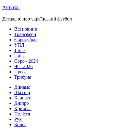
Х
FB
You
Детально про український футбол
Всі новини
Трансфери
Єврокубки
УПЛ
1 ліга
2 ліга
Євро - 2024
ЧС -2026
Преса
Трибуна
Динамо
Шахтар
Карпати
Дніпро
Кривбас
Полісся
Рух
Колос