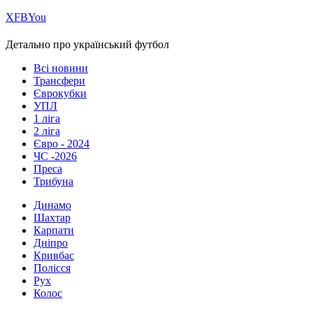
Х
FB
You
Детально про український футбол
Всі новини
Трансфери
Єврокубки
УПЛ
1 ліга
2 ліга
Євро - 2024
ЧС -2026
Преса
Трибуна
Динамо
Шахтар
Карпати
Дніпро
Кривбас
Полісся
Рух
Колос