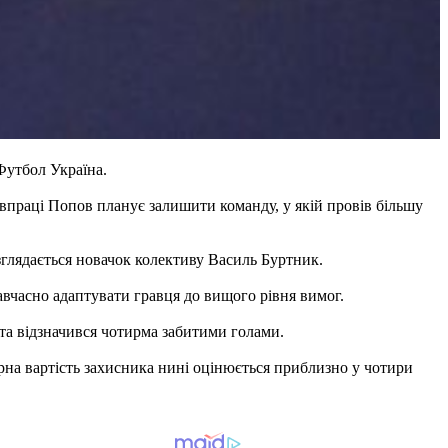
Футбол Україна.
півпраці Попов планує залишити команду, у якій провів більшу
зглядається новачок колективу Василь Буртник.
авчасно адаптувати гравця до вищого рівня вимог.
 та відзначився чотирма забитими голами.
рна вартість захисника нині оцінюється приблизно у чотири