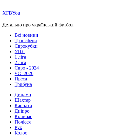
Х
FB
You
Детально про український футбол
Всі новини
Трансфери
Єврокубки
УПЛ
1 ліга
2 ліга
Євро - 2024
ЧС -2026
Преса
Трибуна
Динамо
Шахтар
Карпати
Дніпро
Кривбас
Полісся
Рух
Колос