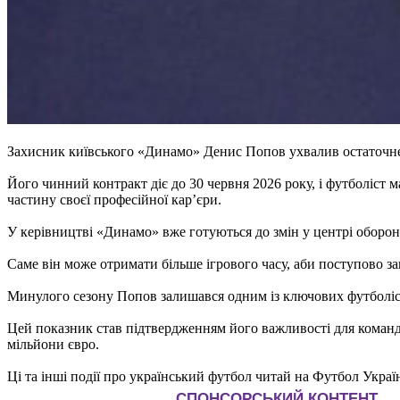
Захисник київського «Динамо» Денис Попов ухвалив остаточне 
Його чинний контракт діє до 30 червня 2026 року, і футболіст 
частину своєї професійної кар’єри.
У керівництві «Динамо» вже готуються до змін у центрі оборо
Саме він може отримати більше ігрового часу, аби поступово за
Минулого сезону Попов залишався одним із ключових футболісті
Цей показник став підтвердженням його важливості для команди
мільйони євро.
Ці та інші події про український футбол читай на Футбол Украї