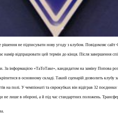
рішення не підписувати нову угоду з клубом. Повідомляє сайт 
має намір відпрацювати цей термін до кінця. Після завершення с
ни. За інформацією «ТаТоТаке», кандидатом на заміну Попова ро
кріпитися в основному складі. Такий сценарій дозволить клубу з
в на полі. У чемпіонаті та єврокубках він відіграв 32 поєдинки
 не лише в обороні, а й під час стандартних положень. Трансфе
на.