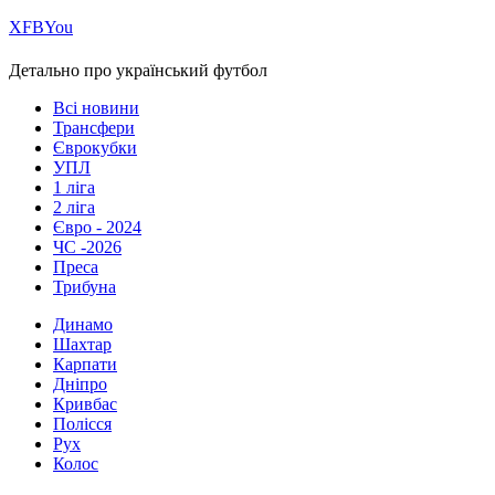
Х
FB
You
Детально про український футбол
Всі новини
Трансфери
Єврокубки
УПЛ
1 ліга
2 ліга
Євро - 2024
ЧС -2026
Преса
Трибуна
Динамо
Шахтар
Карпати
Дніпро
Кривбас
Полісся
Рух
Колос