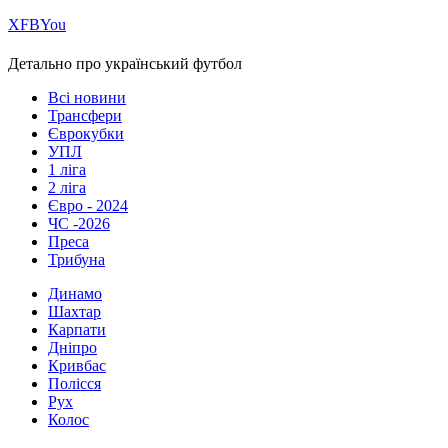
Х
FB
You
Детально про український футбол
Всі новини
Трансфери
Єврокубки
УПЛ
1 ліга
2 ліга
Євро - 2024
ЧС -2026
Преса
Трибуна
Динамо
Шахтар
Карпати
Дніпро
Кривбас
Полісся
Рух
Колос