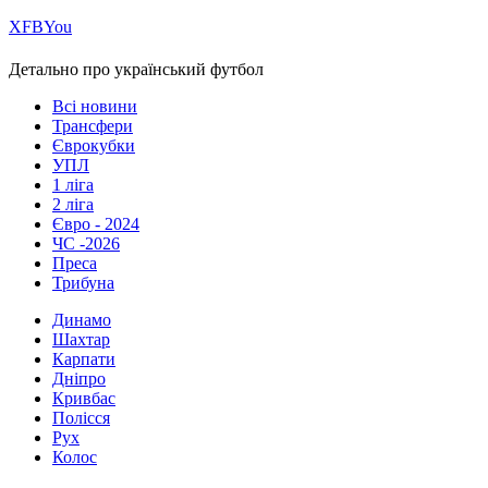
Х
FB
You
Детально про український футбол
Всі новини
Трансфери
Єврокубки
УПЛ
1 ліга
2 ліга
Євро - 2024
ЧС -2026
Преса
Трибуна
Динамо
Шахтар
Карпати
Дніпро
Кривбас
Полісся
Рух
Колос