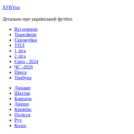
Х
FB
You
Детально про український футбол
Всі новини
Трансфери
Єврокубки
УПЛ
1 ліга
2 ліга
Євро - 2024
ЧС -2026
Преса
Трибуна
Динамо
Шахтар
Карпати
Дніпро
Кривбас
Полісся
Рух
Колос