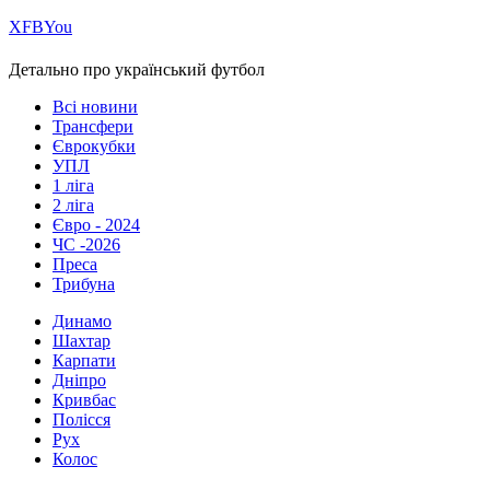
Х
FB
You
Детально про український футбол
Всі новини
Трансфери
Єврокубки
УПЛ
1 ліга
2 ліга
Євро - 2024
ЧС -2026
Преса
Трибуна
Динамо
Шахтар
Карпати
Дніпро
Кривбас
Полісся
Рух
Колос