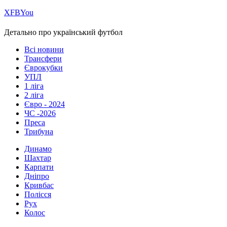
Х
FB
You
Детально про український футбол
Всі новини
Трансфери
Єврокубки
УПЛ
1 ліга
2 ліга
Євро - 2024
ЧС -2026
Преса
Трибуна
Динамо
Шахтар
Карпати
Дніпро
Кривбас
Полісся
Рух
Колос