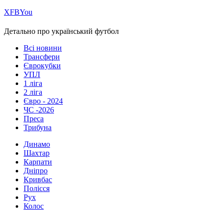
Х
FB
You
Детально про український футбол
Всі новини
Трансфери
Єврокубки
УПЛ
1 ліга
2 ліга
Євро - 2024
ЧС -2026
Преса
Трибуна
Динамо
Шахтар
Карпати
Дніпро
Кривбас
Полісся
Рух
Колос