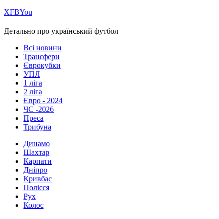
Х
FB
You
Детально про український футбол
Всі новини
Трансфери
Єврокубки
УПЛ
1 ліга
2 ліга
Євро - 2024
ЧС -2026
Преса
Трибуна
Динамо
Шахтар
Карпати
Дніпро
Кривбас
Полісся
Рух
Колос