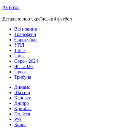
Х
FB
You
Детально про український футбол
Всі новини
Трансфери
Єврокубки
УПЛ
1 ліга
2 ліга
Євро - 2024
ЧС -2026
Преса
Трибуна
Динамо
Шахтар
Карпати
Дніпро
Кривбас
Полісся
Рух
Колос