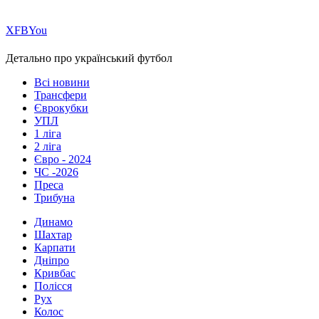
Х
FB
You
Детально про український футбол
Всі новини
Трансфери
Єврокубки
УПЛ
1 ліга
2 ліга
Євро - 2024
ЧС -2026
Преса
Трибуна
Динамо
Шахтар
Карпати
Дніпро
Кривбас
Полісся
Рух
Колос