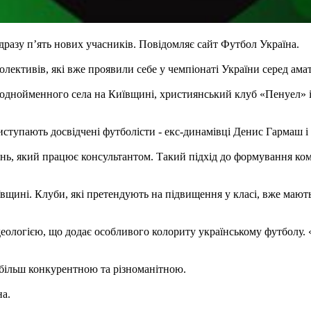
дразу п’ять нових учасників. Повідомляє сайт Футбол Україна.
лективів, які вже проявили себе у чемпіонаті України серед амат
з однойменного села на Київщині, християнський клуб «Пенуел» із
иступають досвідчені футболісти - екс-динамівці Денис Гармаш і
ь, який працює консультантом. Такий підхід до формування кома
вщині. Клуби, які претендують на підвищення у класі, вже мають 
еологією, що додає особливого колориту українському футболу. 
е більш конкурентною та різноманітною.
на.