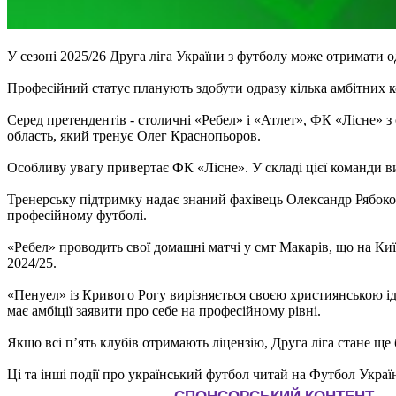
У сезоні 2025/26 Друга ліга України з футболу може отримати о
Професійний статус планують здобути одразу кілька амбітних ко
Серед претендентів - столичні «Ребел» і «Атлет», ФК «Лісне» 
область, який тренує Олег Краснопьоров.
Особливу увагу привертає ФК «Лісне». У складі цієї команди в
Тренерську підтримку надає знаний фахівець Олександр Рябокон
професійному футболі.
«Ребел» проводить свої домашні матчі у смт Макарів, що на Киї
2024/25.
«Пенуел» із Кривого Рогу вирізняється своєю християнською ід
має амбіції заявити про себе на професійному рівні.
Якщо всі п’ять клубів отримають ліцензію, Друга ліга стане щ
Ці та інші події про український футбол читай на Футбол Украї