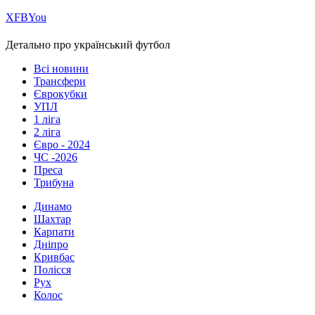
Х
FB
You
Детально про український футбол
Всі новини
Трансфери
Єврокубки
УПЛ
1 ліга
2 ліга
Євро - 2024
ЧС -2026
Преса
Трибуна
Динамо
Шахтар
Карпати
Дніпро
Кривбас
Полісся
Рух
Колос