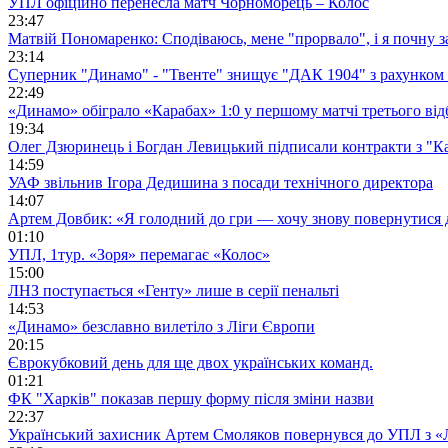
УПЛ офіційно перенесла матч Чорноморець – Колос
23:47
Матвій Пономаренко: Сподіваюсь, мене "прорвало", і я почну 
23:14
Суперник "Динамо" - "Твенте" знищує "ДАК 1904" з рахунком 
22:49
«Динамо» обіграло «Карабах» 1:0 у першому матчі третього від
19:34
Олег Дзюринець і Богдан Левицький підписали контракти з "К
14:59
УАФ звільнив Ігора Дедишина з посади технічного директора
14:07
Артем Довбик: «Я голодний до гри — хочу знову повернутися 
01:10
УПЛ, 1тур. «Зоря» перемагає «Колос»
15:00
ЛНЗ поступається «Генту» лише в серії пенальті
14:53
«Динамо» безславно вилетіло з Ліги Європи
20:15
Єврокубковий день для ще двох українських команд.
01:21
ФК "Харків" показав першу форму після зміни назви
22:37
Український захисник Артем Смоляков повернувся до УПЛ з 