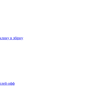
клику в збірну
 плей-офф