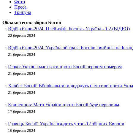
Фото
Преса
Трибуна
Облако тегов:
збірна Боснії
»
Відбір Євро-2024. Плей-офф. Боснія - Україна - 1:2 (ВІДЕО)
22 березня 2024
»
Відбір Євро-2024. Україна обіграла Боснію і вийшла на Ісла
21 березня 2024
»
Гецко: Україна має грати проти Боснії першим номером
21 березня 2024
»
Хавбек Боснії: Вболівальники додадуть нам сили проти Укра
21 березня 2024
»
Кривенцов: Матч України проти Боснії буде нервовим
17 березня 2024
»
Гравець Боснії: Україна входить у топ-12 збірних Європи
16 березня 2024