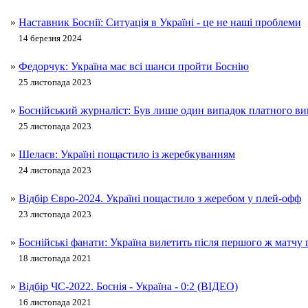
»
Наставник Боснії: Ситуація в Україні - це не наші проблеми
14 березня 2024
»
Федорчук: Україна має всі шанси пройти Боснію
25 листопада 2023
»
Боснійський журналіст: Був лише один випадок платного ви
25 листопада 2023
»
Шелаєв: Україні пощастило із жеребкуванням
24 листопада 2023
»
Відбір Євро-2024. Україні пощастило з жеребом у плей-офф
23 листопада 2023
»
Боснійські фанати: Україна вилетить після першого ж матчу
18 листопада 2021
»
Відбір ЧС-2022. Боснія - Україна - 0:2 (ВІДЕО)
16 листопада 2021