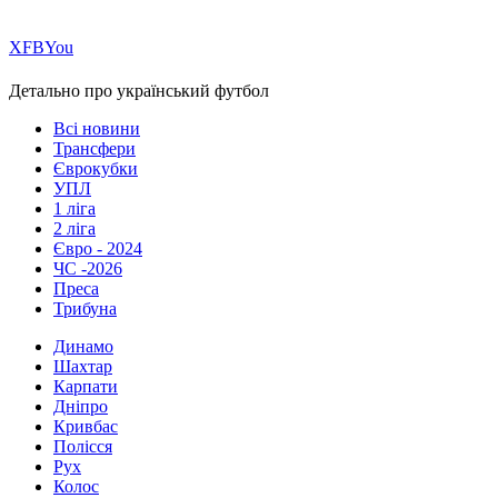
Х
FB
You
Детально про український футбол
Всі новини
Трансфери
Єврокубки
УПЛ
1 ліга
2 ліга
Євро - 2024
ЧС -2026
Преса
Трибуна
Динамо
Шахтар
Карпати
Дніпро
Кривбас
Полісся
Рух
Колос