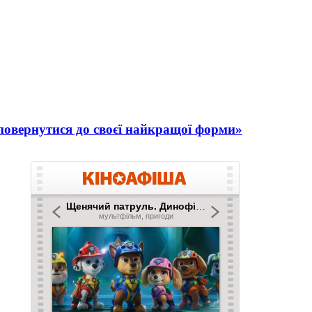
повернутися до своєї найкращої форми»