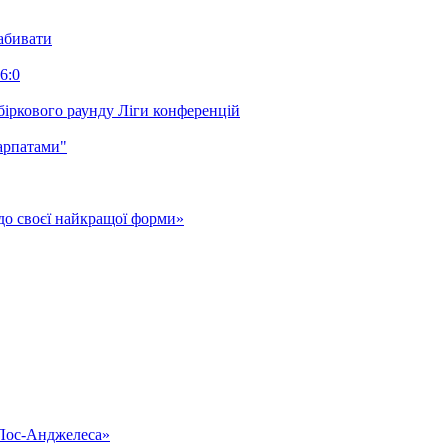
забивати
6:0
біркового раунду Ліги конференцій
арпатами"
до своєї найкращої форми»
«Лос-Анджелеса»