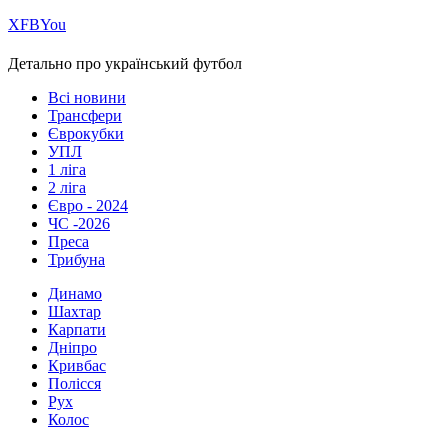
Х
FB
You
Детально про український футбол
Всі новини
Трансфери
Єврокубки
УПЛ
1 ліга
2 ліга
Євро - 2024
ЧС -2026
Преса
Трибуна
Динамо
Шахтар
Карпати
Дніпро
Кривбас
Полісся
Рух
Колос