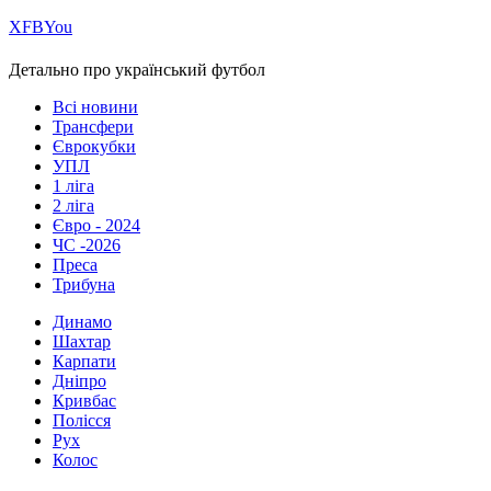
Х
FB
You
Детально про український футбол
Всі новини
Трансфери
Єврокубки
УПЛ
1 ліга
2 ліга
Євро - 2024
ЧС -2026
Преса
Трибуна
Динамо
Шахтар
Карпати
Дніпро
Кривбас
Полісся
Рух
Колос