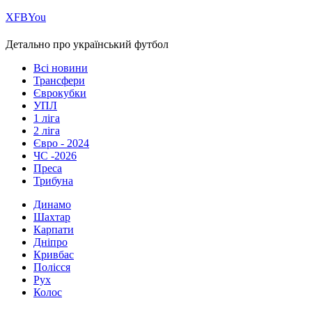
Х
FB
You
Детально про український футбол
Всі новини
Трансфери
Єврокубки
УПЛ
1 ліга
2 ліга
Євро - 2024
ЧС -2026
Преса
Трибуна
Динамо
Шахтар
Карпати
Дніпро
Кривбас
Полісся
Рух
Колос