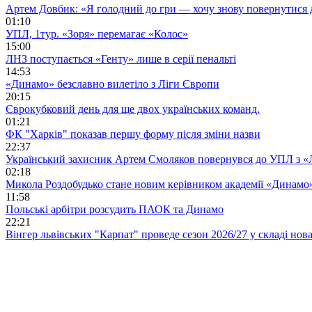
Артем Довбик: «Я голодний до гри — хочу знову повернутися 
01:10
УПЛ, 1тур. «Зоря» перемагає «Колос»
15:00
ЛНЗ поступається «Генту» лише в серії пенальті
14:53
«Динамо» безславно вилетіло з Ліги Європи
20:15
Єврокубковий день для ще двох українських команд.
01:21
ФК "Харків" показав першу форму після зміни назви
22:37
Український захисник Артем Смоляков повернувся до УПЛ з 
02:18
Микола Роздобудько стане новим керівником академії «Динамо
11:58
Польські арбітри розсудить ПАОК та Динамо
22:21
Вінгер львівських "Карпат" проведе сезон 2026/27 у складі но