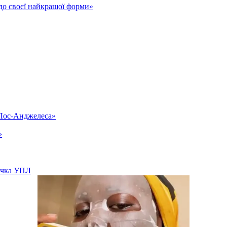
до своєї найкращої форми»
«Лос-Анджелеса»
»
вачка УПЛ