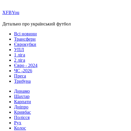
Х
FB
You
Детально про український футбол
Всі новини
Трансфери
Єврокубки
УПЛ
1 ліга
2 ліга
Євро - 2024
ЧС -2026
Преса
Трибуна
Динамо
Шахтар
Карпати
Дніпро
Кривбас
Полісся
Рух
Колос