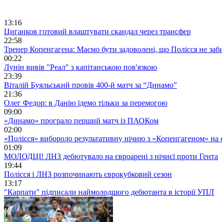
13:16
Циганков готовий влаштувати скандал через трансфер
22:58
Тренер Копенгагена: Маємо бути задоволені, що Полісся не заб
00:22
Лунін вивів "Реал" з капітанською пов'язкою
23:39
Віталій Буяльський провів 400-й матч за “Динамо”
21:36
Олег Федор: в Данію їдемо тільки за перемогою
09:00
«Динамо» програло перший матч із ПАОКом
02:00
«Полісся» вибороло результативну нічию з «Копенгагеном» на с
01:09
МОЛОДЦІ! ЛНЗ дебютувало на євроарені з нічиєї проти Гента
19:44
Полісся і ЛНЗ розпочинають єврокубковий сезон
13:17
"Карпати" підписали наймолодшого дебютанта в історії УПЛ