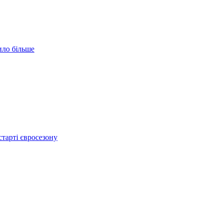
ило більше
тарті євросезону