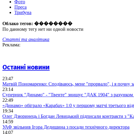
Фото
Преса
Трибуна
Облако тегов:
��������
По данному тегу нет ни одной новости
Статті та аналітика
Реклама:
Останні новини
23:47
Матвій Пономаренко: Сподіваюсь, мене "прорвало", і я почну 
23:14
Суперник "Динамо" - "Твенте" знищує "ДАК 1904" з рахунком 
22:49
«Динамо» обіграло «Карабах» 1:0 у першому матчі третього від
19:34
Олег Дзюринець і Богдан Левицький підписали контракти з "К
14:59
УАФ звільнив Ігора Дедишина з посади технічного директора
14:07