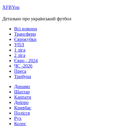
Х
FB
You
Детально про український футбол
Всі новини
Трансфери
Єврокубки
УПЛ
1 ліга
2 ліга
Євро - 2024
ЧС -2026
Преса
Трибуна
Динамо
Шахтар
Карпати
Дніпро
Кривбас
Полісся
Рух
Колос