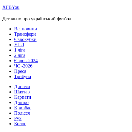
Х
FB
You
Детально про український футбол
Всі новини
Трансфери
Єврокубки
УПЛ
1 ліга
2 ліга
Євро - 2024
ЧС -2026
Преса
Трибуна
Динамо
Шахтар
Карпати
Дніпро
Кривбас
Полісся
Рух
Колос