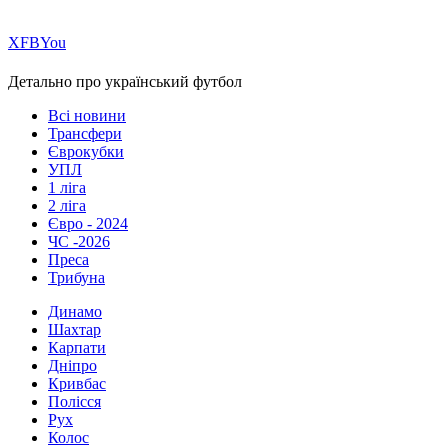
Х
FB
You
Детально про український футбол
Всі новини
Трансфери
Єврокубки
УПЛ
1 ліга
2 ліга
Євро - 2024
ЧС -2026
Преса
Трибуна
Динамо
Шахтар
Карпати
Дніпро
Кривбас
Полісся
Рух
Колос