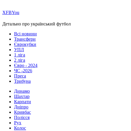
Х
FB
You
Детально про український футбол
Всі новини
Трансфери
Єврокубки
УПЛ
1 ліга
2 ліга
Євро - 2024
ЧС -2026
Преса
Трибуна
Динамо
Шахтар
Карпати
Дніпро
Кривбас
Полісся
Рух
Колос