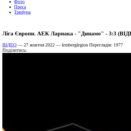
Фото
Преса
Трибуна
Ліга Європи. АЕК Ларнака - "Динамо" - 3:3 (ВІД
ВІДЕО
— 27 жовтня 2022 —
lemberglegion
Переглядів: 1977
Поділитись: