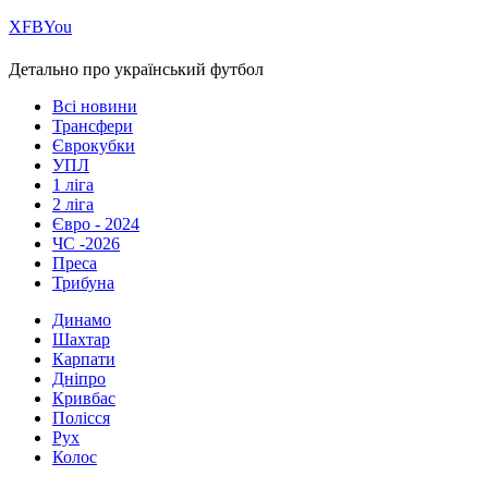
Х
FB
You
Детально про український футбол
Всі новини
Трансфери
Єврокубки
УПЛ
1 ліга
2 ліга
Євро - 2024
ЧС -2026
Преса
Трибуна
Динамо
Шахтар
Карпати
Дніпро
Кривбас
Полісся
Рух
Колос