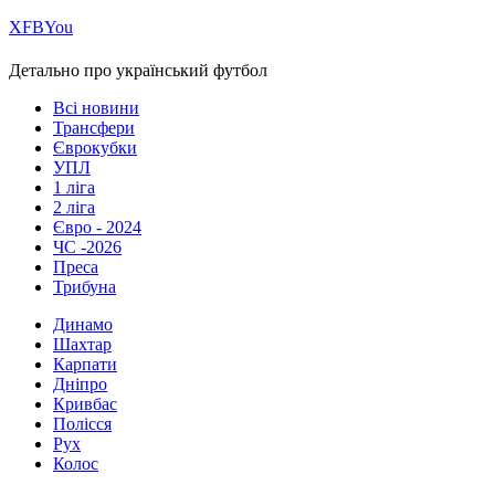
Х
FB
You
Детально про український футбол
Всі новини
Трансфери
Єврокубки
УПЛ
1 ліга
2 ліга
Євро - 2024
ЧС -2026
Преса
Трибуна
Динамо
Шахтар
Карпати
Дніпро
Кривбас
Полісся
Рух
Колос